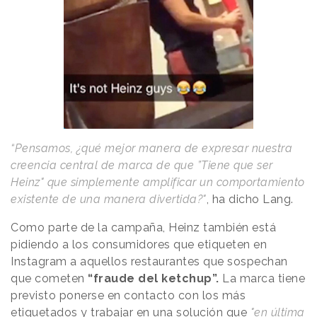
“Pensamos, ¿qué mejor manera de expresar nuestra
creencia central de marca de que ”Tiene que ser
Heinz" que simplemente amplificar un comportamiento
existente de una manera divertida?"
, ha dicho Lang.
Como parte de la campaña, Heinz también está
pidiendo a los consumidores que etiqueten en
Instagram a aquellos restaurantes que sospechan
que cometen
“fraude del ketchup”.
La marca tiene
previsto ponerse en contacto con los más
etiquetados y trabajar en una solución que
"en última