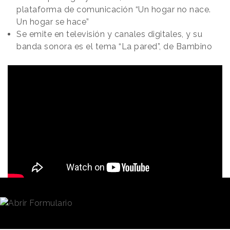
plataforma de comunicación “Un hogar no nace.
Un hogar se hace”
Se emite en televisión y canales digitales, y su
banda sonora es el tema “La pared”, de Bambino
Redacción
29/03/2023 · 09:30
(Actualizado: 29/03/2023 · 14:37)
“A veces, para hacer un hogar primero hay que
deshacerlo”.