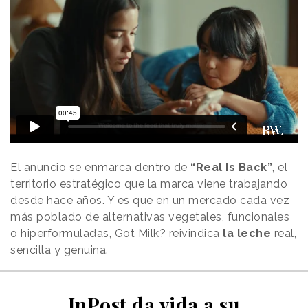
El anuncio se enmarca dentro de
“Real Is Back”
, el
territorio estratégico que la marca viene trabajando
desde hace años. Y es que en un mercado cada vez
más poblado de alternativas vegetales, funcionales
o hiperformuladas, Got Milk? reivindica
la leche
real,
sencilla y genuina.
InPost da vida a su