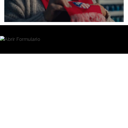
Redacción
12/12/2025 · 09:34
Encarna abre su pequeña mercería cada día con la
voluntad de atender a su barrio, ayudar a sus clientes
y ejercer como punto de recogida de paquetes de
confianza. Pero estas fiestas, la que recibe una
entrega es ella, y viene de parte del equipo de fútbol
de su vida, el
Atlético de Madrid.
Esa escena es la que ha creado la empresa de
soluciones logísticas para comercio electrónico
InPost
para su
anuncio de Navidad
,
con el que no
solo felicita las fiestas, sino que también comunica
su patrocinio al club madrileño. La relación entre
ambas marcas dio comienzo al inicio de la
temporada 2024-2025.