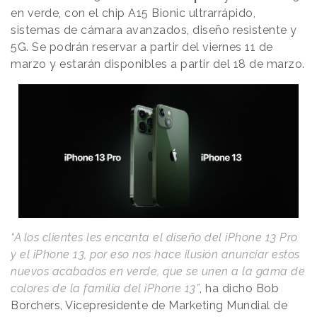
en verde, con el chip A15 Bionic ultrarrápido,
sistemas de cámara avanzados, diseño resistente y
5G. Se podrán reservar a partir del viernes 11 de
marzo y estarán disponibles a partir del 18 de marzo.
“A los clientes les encanta el diseño del iPhone 13 Pro
y el iPhone 13, por eso nos hace ilusión anunciar estos
nuevos acabados en verde, que se unen a la gama de
colores de la familia del iPhone 13”
, ha dicho Bob
Borchers, Vicepresidente de Marketing Mundial de