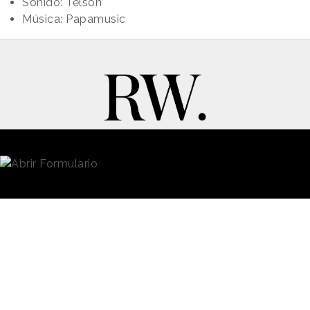
Sonido: Telson
Música: Papamusic
New Business y Publicidad
Contacto
© 2026 Reason Why
Dirección:
Calle Antonio Pirala 29. Madrid, 28017