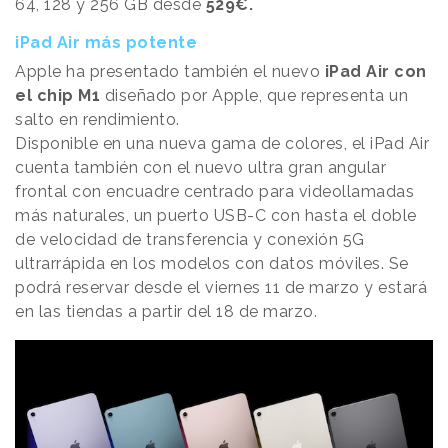
64, 128 y 256 GB desde
529€.
iPad Air más potente
Apple ha presentado también el nuevo
iPad Air con
el chip M1
diseñado por Apple, que representa un
salto en rendimiento.
Disponible en una nueva gama de colores, el iPad Air
cuenta también con el nuevo ultra gran angular
frontal con encuadre centrado para videollamadas
más naturales, un puerto USB-C con hasta el doble
de velocidad de transferencia y conexión 5G
ultrarrápida en los modelos con datos móviles. Se
podrá reservar desde el viernes 11 de marzo y estará
en las tiendas a partir del 18 de marzo.