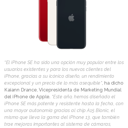
“El iPhone SE ha sido una opción muy popular entre los
usuarios existentes y para los nuevos clientes del
iPhone, gracias a su icónico diseño, un rendimiento
excepcional y un precio de lo más asequible”
, ha dicho
Kaiann Drance, Vicepresidenta de Marketing Mundial
del iPhone de Apple.
“Este año, hemos diseñado el
iPhone SE más potente y resistente hasta la fecha, con
una mayor autonomía gracias al chip A15 Bionic, el
mismo que lleva la gama del iPhone 13, que también
trae mejoras importantes al sistema de cámaras,