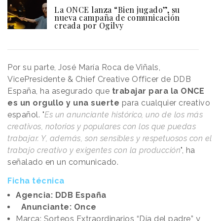
La ONCE lanza “Bien jugado”, su
nueva campaña de comunicación
creada por Ogilvy
Por su parte, José María Roca de Viñals,
VicePresidente & Chief Creative Officer de DDB
España, ha asegurado que
trabajar para la ONCE
es un orgullo y una suerte
para cualquier creativo
español. "
Es un anunciante histórico, uno de los más
creativos, notorios y populares con los que puedas
trabajar. Y, además, son sensibles y respetuosos con el
trabajo creativo y exigentes con la producción
", ha
señalado en un comunicado.
Ficha técnica
Agencia: DDB España
Anunciante: Once
Marca: Sorteos Extraordinarios “Día del padre” y