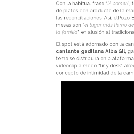
Con la habitual frase “
¡A comer!
",
de platos con producto de la marc
las reconciliaciones. Así, elPozo
mesas son “
el lugar más tierno d
la familia
”, en alusión al tradici
El spot está adornado con la canc
cantante gaditana Alba Gil,
ga
tema se distribuirá en plataform
videoclip a modo “tiny desk” alr
concepto de intimidad de la ca