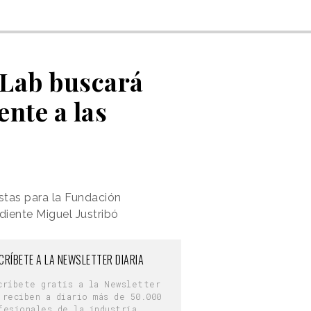
 Lab buscará
nte a las
stas para la Fundación
diente Miguel Justribó
CRÍBETE A LA NEWSLETTER DIARIA
críbete gratis a la Newsletter
 reciben a diario más de 50.000
fesionales de la industria.