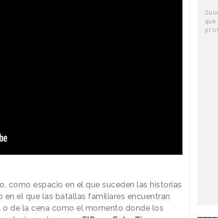
Sus
que
pro
, como espacio en el que suceden las historias
n el que las batallas familiares encuentran
da o de la cena como el momento donde los