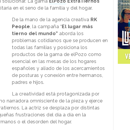
n solucionar. La gama
ElPozo
ExtraTiernos
taria en el seno de la familia y del hogar.
De la mano de la agencia creativa
RK
People
, la campaña “
El lugar más
tierno del mundo”
aborda los
problemas cotidianos que se producen en
todas las familias y posiciona los
productos de la gama de elPozo como
V
esencial en las mesas de los hogares
españoles y aliado de los acercamientos
de posturas y conexión entre hermanos,
padres e hijos.
La creatividad está protagonizada por
mo narradora omnisciente de la pieza y ejerce
iernos. La actriz se desplaza por distintas
eñas frustraciones del día a día en la
rmanos o el desorden del hogar.