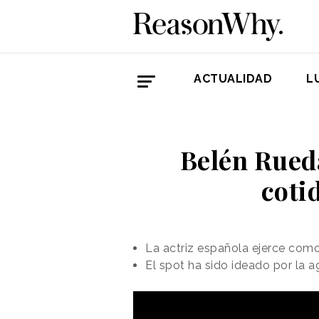
ACTUALIDAD
L
Belén Rueda
coti
La actriz española ejerce com
El spot ha sido ideado por la a