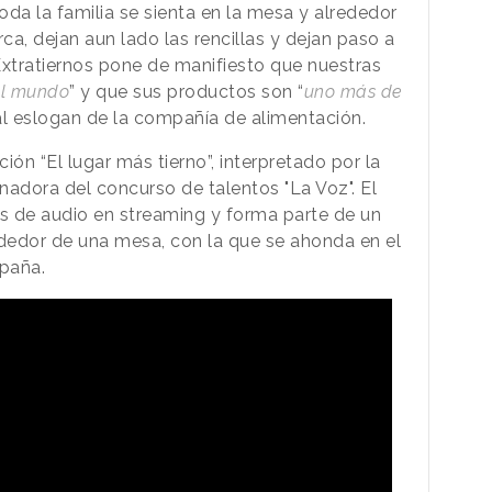
 toda la familia se sienta en la mesa y alrededor
a, dejan aun lado las rencillas y dejan paso a
 Extratiernos pone de manifiesto que nuestras
el mundo
” y que sus productos son “
uno más de
onal eslogan de la compañía de alimentación.
ión “El lugar más tierno”, interpretado por la
nadora del concurso de talentos "La Voz". El
as de audio en streaming y forma parte de un
ededor de una mesa, con la que se ahonda en el
mpaña.