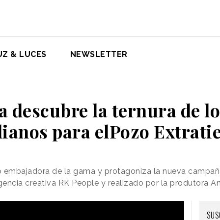
UZ & LUCES
NEWSLETTER
 descubre la ternura de lo
dianos para elPozo Extrati
o embajadora de la gama y protagoniza la nueva campaña
gencia creativa RK People y realizado por la produtora An
SUS