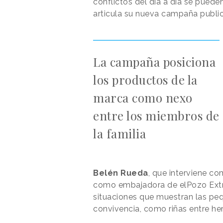
conflictos del día a día se puede
articula su nueva campaña publici
La campaña posiciona
los productos de la
marca como nexo
entre los miembros de
la familia
Belén Rueda
, que interviene co
como embajadora de elPozo Extrat
situaciones que muestran las pequ
convivencia, como riñas entre he