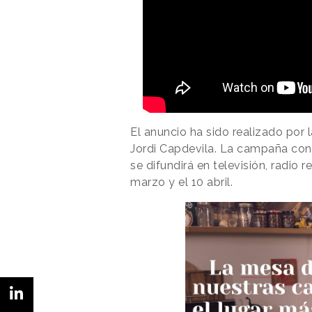
El anuncio ha sido realizado por
Jordi Capdevila. La campaña cont
se difundirá en televisión, radio r
marzo y el 10 abril.