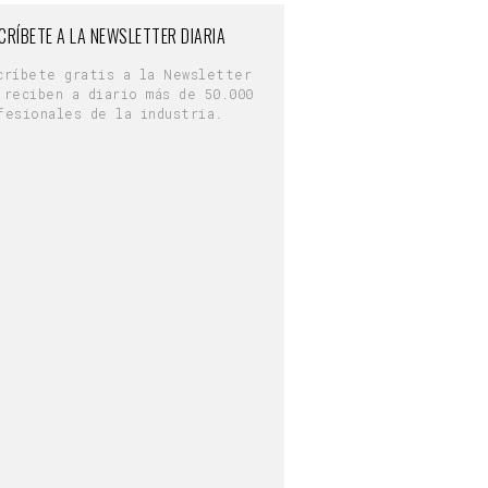
CRÍBETE A LA NEWSLETTER DIARIA
críbete gratis a la Newsletter
 reciben a diario más de 50.000
fesionales de la industria.