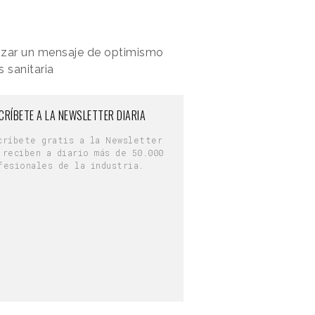
nzar un mensaje de optimismo
 sanitaria
CRÍBETE A LA NEWSLETTER DIARIA
críbete gratis a la Newsletter
 reciben a diario más de 50.000
fesionales de la industria.