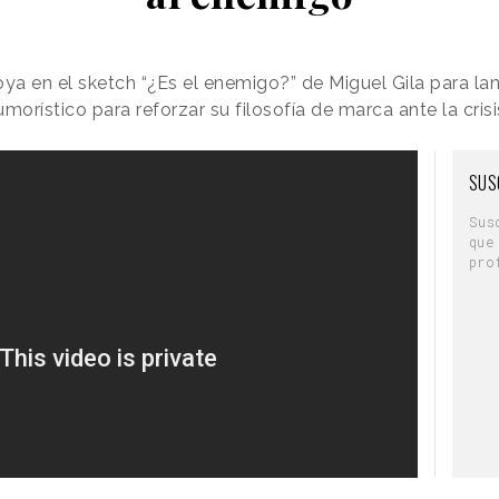
 en el sketch “¿Es el enemigo?” de Miguel Gila para la
rístico para reforzar su filosofía de marca ante la crisis
SUS
Sus
que
pro