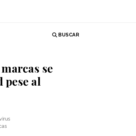
BUSCAR
s marcas se
 pese al
virus
cas