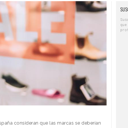
SUS
Sus
que
pro
spaña consideran que las marcas se deberían