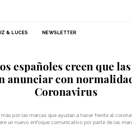
UZ & LUCES
NEWSLETTER
los españoles creen que la
n anunciar con normalidad
Coronavirus
 más por las marcas que ayudan a hacer frente al corona
iere un nuevo enfoque comunicativo por parte de las mar