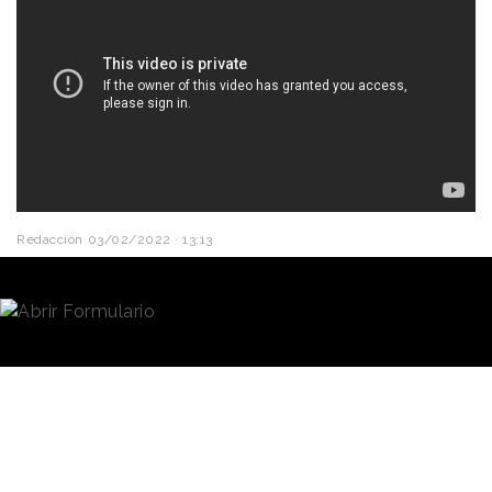
Redacción
03/02/2022 · 13:13
La impasibilidad frente al desastre mientras se
consume el producto o la tranquilidad que este
proporciona cuando el mundo se ha venido abajo,
son argumentos clásicos de la
publicidad
.
Tropicana
ha hecho una contribución más a este
acervo con su nuevo anuncio, un spot de dos
minutos creado por la agencia estadounidense
Cramer-Krasselt
.