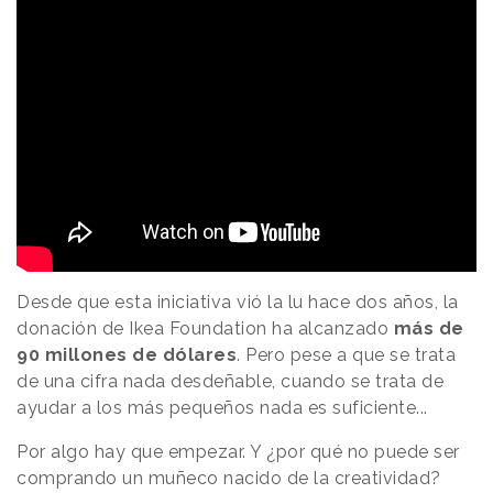
Desde que esta iniciativa vió la lu hace dos años, la
donación de Ikea Foundation ha alcanzado
más de
90 millones de dólares
. Pero pese a que se trata
de una cifra nada desdeñable, cuando se trata de
ayudar a los más pequeños nada es suficiente...
Por algo hay que empezar. Y ¿por qué no puede ser
comprando un muñeco nacido de la creatividad?