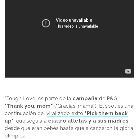
"Tough Love" es parte de la
campaña
de P&G
"Thank you, mom"
(
"Gracias, mamá"). E
l spot es una
continuación del
viralizado éxito
"Pick them back
up"
, que seguía a
cuatro atletas y a sus madres
desde que eran bebés hasta que alcanzaron la gloria
olímpica.