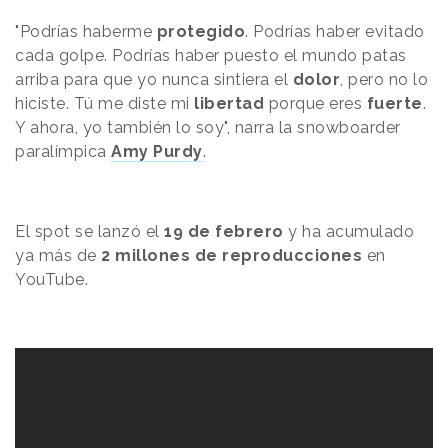
"Podrías haberme
protegido
. Podrías haber evitado
cada golpe. Podrías haber puesto el mundo patas
arriba para que yo nunca sintiera el
dolor
, pero no lo
hiciste. Tú me diste mi
libertad
porque eres
fuerte
.
Y ahora, yo también lo soy", narra la s
nowboarder
paralímpica
Amy Purdy
.
El spot se lanzó el
19 de febrero
y ha acumulado
ya más de
2 millones de reproducciones
en
YouTube.