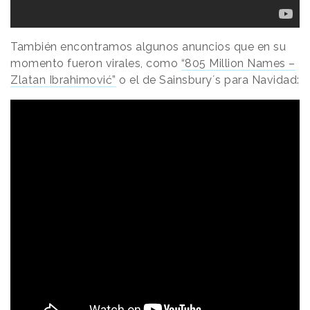
También encontramos algunos anuncios que en su
momento fueron virales, como
“805 Million Names –
Zlatan Ibrahimović”
o el de Sainsbury´s para Navidad: