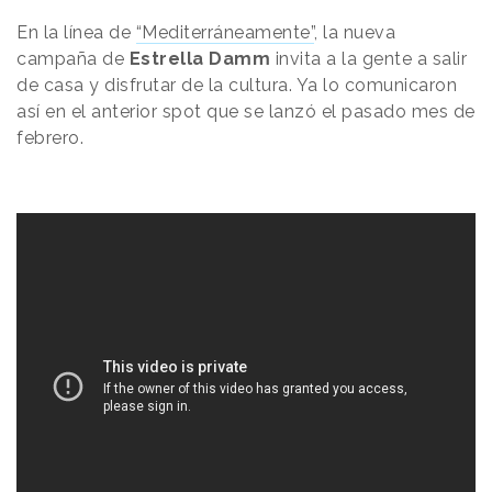
En la línea de
“Mediterráneamente”
, la nueva
campaña de
Estrella Damm
invita a la gente a salir
de casa y disfrutar de la cultura. Ya lo comunicaron
así en el anterior spot que se lanzó el pasado mes de
febrero.