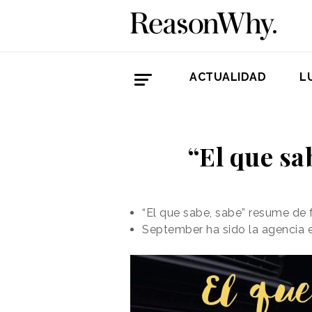
ACTUALIDAD
L
“El que sa
“El que sabe, sabe” resume de 
September ha sido la agencia