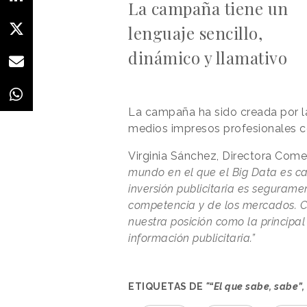
La campaña tiene un
lenguaje sencillo,
dinámico y llamativo
La campaña ha sido creada por 
medios impresos profesionales c
Virginia Sánchez, Directora Come
mundo en el que el Big Data es ca
inversión publicitaria es segurame
competencia y de los mercados. C
nuestra posición como la principa
información publicitaria.”
ETIQUETAS DE
"“El que sabe, sabe”