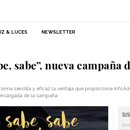
UZ & LUCES
NEWSLETTER
be, sabe”, nueva campaña 
forma sencilla y eficaz la ventaja que proporciona InfoAd
 encargada de la campaña
SUS
Sus
que