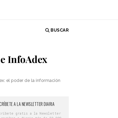
BUSCAR
de InfoAdex
ex: el poder de la información
CRÍBETE A LA NEWSLETTER DIARIA
críbete gratis a la Newsletter
 reciben a diario más de 50.000