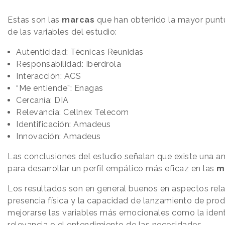
Estas son las
marcas
que han obtenido la mayor punt
de las variables del estudio:
Autenticidad: Técnicas Reunidas
Responsabilidad: Iberdrola
Interacción: ACS
“Me entiende”: Enagas
Cercanía: DIA
Relevancia: Cellnex Telecom
Identificación: Amadeus
Innovación: Amadeus
Las conclusiones del estudio señalan que existe una a
para desarrollar un perfil empático más eficaz en las
m
Los resultados son en general buenos en aspectos rel
presencia física y la capacidad de lanzamiento de pro
mejorarse las variables más emocionales como la identi
relevancia o el entendimiento de las necesidades