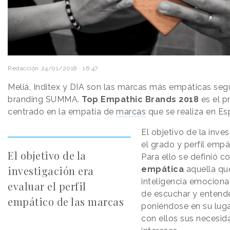
Redacción
24/01/2018 · 16:47
Meliá, Inditex y DIA son las marcas más empáticas seg
branding SUMMA.
Top Empathic Brands 2018
es el p
centrado en la empatía de
marcas
que se realiza en Es
El objetivo de la inve
el grado y perfil empá
El objetivo de la
Para ello se definió 
investigación era
empática
aquella qu
inteligencia emocional
evaluar el perfil
de escuchar y entende
empático de las marcas
poniéndose en su lug
con ellos sus necesid