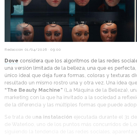
Redacción
01/04/2026 · 09:00
Dove
considera que los algoritmos de las redes social
una versión limitada de la belleza, una que es perfecta, 
único ideal que deja fuera formas, coloras y texturas 
resultado un mismo rostro una y otra vez. Una idea q
“The Beauty Machine”
(La Máquina de la Belleza), un
marketing con la que ha invitado a la sociedad a reflex
de la diferencia y las múltiples formas que puede adopt
Se trata de u
na instalación
ejecutada durante el 31 d
de Waterloo, uno de los puntos más concurridos de Lo
siguiendo la tendencia de las redes sociales, aparenta 