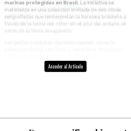
marinas protegidas en
Brasil
. La iniciativa se
materializa en una colección limitada de seis obras
serigrafiadas que reinterpretan la bandera brasileña a
través de la teoría del color: sin el azul del océano, el
verde de la tierra desaparece.
Las piezas combinan especies marinas, como la
ballena jorobada, con flora y fauna de la Amazonía
dentro del rombo amarillo de la bandera,
evidenciando la conexión entre ambos ecosistemas.
Acceder al Artículo
Para su desarrollo, la agencia ha colaborado con
Black Madre Studio y Joules & Joules Laboratory,
utilizando
pigmentos minerales naturales
y
técnicas de serigrafía que garantizan precisión
cromática y coherencia con el mensaje
medioambiental. El resultado es una serie de obras
que, desde la estética artesanal, refuerzan el
carácter tangible y cultural del discurso.