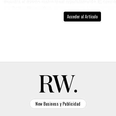
muestra el mismo rostro irreal repetidamente. El conce
por
Ogilvy Nueva York,
ha adoptado la forma de una
que en lugar de ofrecer snacks y bebidas, almacena un
Acceder al Artículo
idénticos.
La campaña da continuidad a una primera fase
presentada en 2025, en la que se eliminaban los
colores azul y verde
de la bandera para ilustrar la
dependencia entre océanos y territorio.
New Business y Publicidad