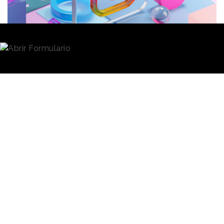
Redacción
04/10/2023 · 09:28
Meta
está planeando establecer
modelos de pago
sin publicidad
en
Instagram
y Facebook
para los
usuarios europeos, según la propuesta presentada
por la multinacional a los reguladores comunitarios.
El movimiento busca ofrecer una alternativa a
aquellos usuarios que no den su consentimiento para
que la compañía emplee su actividad digital para
orientar y dirigir los anuncios y, de esta forma,
cumplir con la normativa de la Unión Europea.
La iniciativa se ha venido comentando a lo largo de
las últimas semanas y es que, según recoge
The Wall
Street Journal
, durante el mes de septiembre