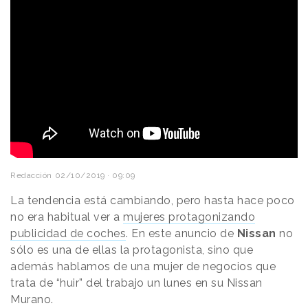
Redacción
02/10/2019 · 09:09
La tendencia está cambiando, pero hasta hace poco
no era habitual ver a
mujeres protagonizando
publicidad de coches
. En este anuncio de
Nissan
no
sólo es una de ellas la protagonista, sino que
además hablamos de una mujer de negocios que
trata de “huir” del trabajo un lunes en su Nissan
Murano.