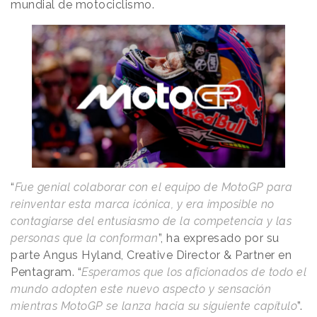
mundial de motociclismo.
“
Fue genial colaborar con el equipo de MotoGP para
reinventar esta marca icónica, y era imposible no
contagiarse del entusiasmo de la competencia y las
personas que la conforman
”, ha expresado por su
parte Angus Hyland, Creative Director & Partner en
Pentagram. “
Esperamos que los aficionados de todo el
mundo adopten este nuevo aspecto y sensación
mientras MotoGP se lanza hacia su siguiente capítulo
”.