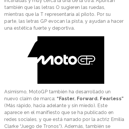
inclinadas y muy cerca la una de la otra. Apuntan
también que las letras O sugieren las ruedas,
mientras que la T representaría al piloto. Por su
parte, las letras GP evocan la pista, y ayudan a hacer
una estética fuerte y deportiva.
Asimismo, MotoGP también ha desarrollado un
nuevo claim de marca:
“Faster. Forward. Fearless”
(Más rápido, hacia adelante y sin miedo). Este
aparece en el manifiesto que se ha publicado en
redes sociales, y que está narrado por la actriz Emilia
Clarke “Juego de Tronos”). Además, también se