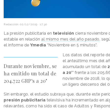
Redacción
02/12/2019 · 17:30
La presión publicitaria en
televisión
cierra noviembre c
estable en relación
al mismo mes del año pasado
, seg
el informe de
Ymedia
“Noviembre en 5 minutos”.
Los datos del reporte d
el anteúltimo mes del a
Durante noviembre, se
acumulado un total de
2
ha emitido un total de
a 20’’
frente a los 205.6
noviembre de 2018, lo q
204.722 GRP's a 20"
un ligero descenso del 0
Sin embargo, el estudio subraya que, durante este perío
presión publicitaria
televisiva ha incrementado en a
relevantes, como ha sido el caso de Adultos y Respon