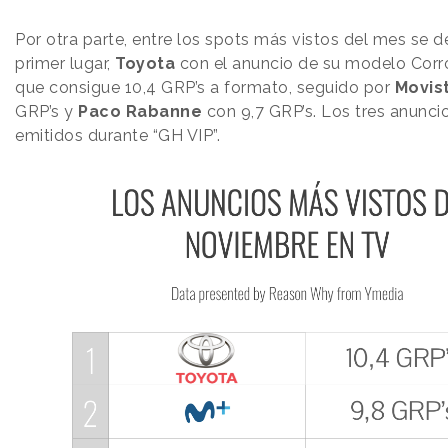
Por otra parte, entre los spots más vistos del mes se d
primer lugar,
Toyota
con el anuncio de su modelo Corro
que consigue 10,4 GRP’s a formato, seguido por
Movis
GRP’s y
Paco
Rabanne
con 9,7 GRP’s. Los tres anunci
emitidos durante “GH VIP”.