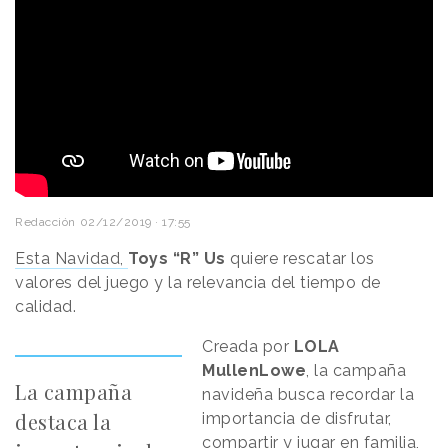
Redacción
02/12/2019 · 17:55
Esta Navidad,
Toys “R” Us
quiere rescatar los
valores del juego y la relevancia del tiempo de
calidad.
Creada por
LOLA
MullenLowe
, la campaña
La campaña
navideña busca recordar la
destaca la
importancia de disfrutar,
compartir y jugar en familia,