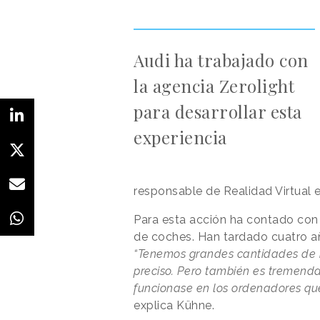
Audi ha trabajado con
la agencia Zerolight
para desarrollar esta
experiencia
responsable de Realidad Virtual e
Para esta acción ha contado con
de coches. Han tardado cuatro añ
“Tenemos grandes cantidades de i
preciso. Pero también es tremend
funcionase en los ordenadores que
explica Kühne.