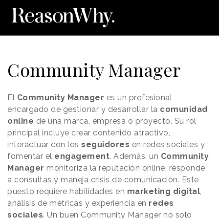
Community Manager
El
Community Manager
es un profesional
encargado de gestionar y desarrollar la
comunidad
online
de una marca, empresa o proyecto. Su rol
principal incluye crear contenido atractivo,
interactuar con los
seguidores
en redes sociales y
fomentar el
engagement
. Además, un
Community
Manager
monitoriza la reputación online, responde
a consultas y maneja crisis de comunicación. Este
puesto requiere habilidades en
marketing digital
,
análisis de métricas y experiencia en
redes
sociales
. Un buen Community Manager no solo