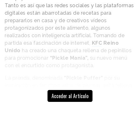
Tanto es así que las redes sociales y las plataformas
digitales están abarrotadas de recetas para
prepararlos en casa y de creativos vídeos
protagonizados por este alimento, algunos
realizados con inteligencia artificial. Tomando de
partida esa fascinación de internet,
KFC
Reino
Unido
ha creado una chaqueta rellena de pepinillos
para promocionar
“Pickle Mania”,
su nuevo menú
con el encurtido como protagonista.
La prenda, denominada
"Pickle Puffer"
por su
inspiración en las chaquetas de plumas, está rellena
de
rodajas y jugo de pepinillos
que, gracias a un
Acceder al Artículo
tejido transparente, son visibiles. Además, el
ingrediente inspira también otros detalles de diseño,
como una cremallera con forma de pepinillo o una
pajita integrada para beber el jugo en cualquier lugar.
El logotipo de KFC completa el diseño.