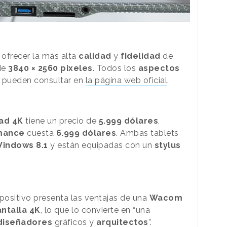
 ofrecer la más alta
calidad
y
fidelidad
de
de
3840 × 2560 pixeles
. Todos los
aspectos
 pueden consultar en
la página web oficial
.
ad 4K
tiene un precio de
5.999 dólares
,
mance
cuesta
6.999 dólares
. Ambas tablets
indows 8.1
y están equipadas con
un
stylus
spositivo presenta las ventajas de una
Wacom
ntalla 4K
, lo que lo convierte en “una
diseñadores
gráficos y
arquitectos
”.