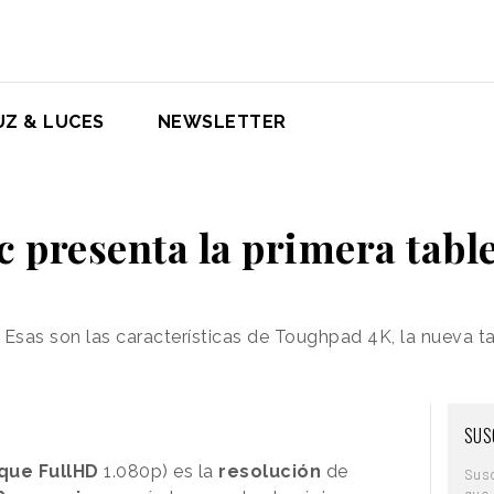
UZ & LUCES
NEWSLETTER
 presenta la primera tabl
 Esas son las características de Toughpad 4K, la nueva 
SUS
que FullHD
1.080p) es la
resolución
de
Sus
que