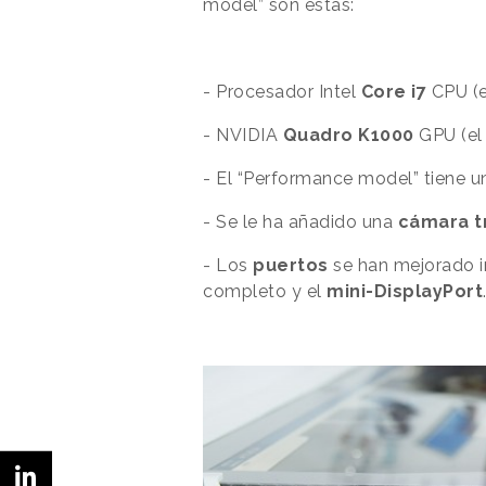
model” son estas:
- Procesador
Intel
Core
i7
CPU (e
- NVIDIA
Quadro K1000
GPU (el
- El “Performance model” tiene
- Se le ha añadido una
cámara t
- Los
puertos
se han mejorado i
completo y el
mini-DisplayPort