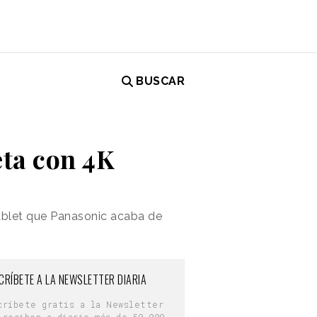
BUSCAR
eta con 4K
tablet que Panasonic acaba de
CRÍBETE A LA NEWSLETTER DIARIA
críbete gratis a la Newsletter
 reciben a diario más de 50.000