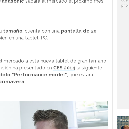
Panasonic
sacará al mercado el próximo mes
pro
u
tamaño
: cuenta con una
pantalla de 20
ien en una tablet-PC.
el mercado a esta nueva tablet de gran tamaño
bién ha presentado en
CES 2014
la siguiente
delo “Performance model”
, que estará
primavera
.