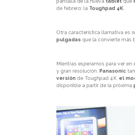
pantalla de la nueva
tablet
que
de febrero:
la
Toughpad 4K
.
Otra característica llamativa es
s
pulgadas
que la convierte más b
Mientras
esperamos
para ver en 
y gran
resolución,
Panasonic
tam
versión
de Toughpad 4K,
el mo
disponible a partir de la próxima