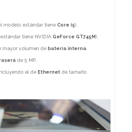
l modelo estándar tiene
Core i5
).
 estándar tiene NVIDIA
GeForce GT745M
).
 un mayor volumen de
batería interna
.
rasera
de 5 MP.
ncluyendo el de
Ethernet
de tamaño
.