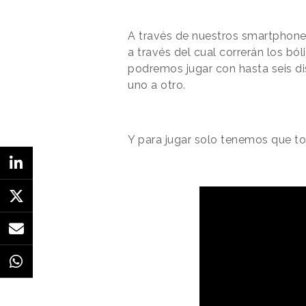
A través de nuestros smartphones
a través del cual correrán los bó
podremos jugar con hasta seis di
uno a otro.
Y para jugar solo tenemos que toc