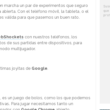
n marcha un par de experimentos que seguro
Sus
que
bierta. Con el teléfono móvil, la tableta, o el
pro
 es válida para que pasemos un buen rato.
bShockets
con nuestros teléfonos, los
os de sus partidas entre dispositivos, para
 modo multijugador.
ltimas joyitas de
Google
.
e
, es un juego de bolos, como los que podemos
tivas. Para jugar necesitamos tanto un
enador, con
Google Chrome
abierto.