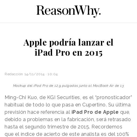
Apple podría lanzar el
iPad Pro en 2015
Redacción
14/11/2014 · 10:04
Mockup del iPad Pro de 12,9 pulgadas junto al MacBook Air de 13
Ming-Chi Kuo, de KGI Securities, es el “pronosticador”
habitual de todo lo que pasa en Cupertino. Su última
previsión hace referencia al
iPad Pro de Apple
que,
debido a problemas en la fabricación, será retrasado
hasta el segundo trimestre de 2015. Recordemos
que el índice de acierto de este analista es del 100%