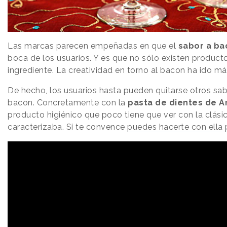
Las marcas parecen empeñadas en que el
sabor a b
boca de los usuarios. Y es que no sólo existen product
ingrediente. La creatividad en torno al bacon ha ido más
De hecho, los usuarios hasta pueden quitarse otros sab
bacon. Concretamente con la
pasta de dientes de 
producto higiénico que poco tiene que ver con la clási
caracterizaba. Si te convence
puedes hacerte con ella 