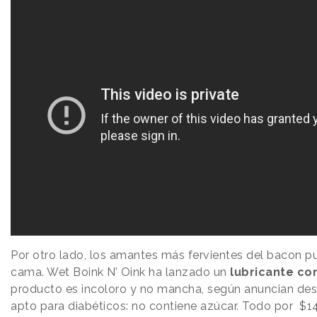
Por otro lado, los amantes más fervientes del bacon pu
cama. Wet Boink N’ Oink ha lanzado un
lubricante co
producto es incoloro y no mancha, según anuncian de
apto para diabéticos: no contiene azúcar. Todo por $1