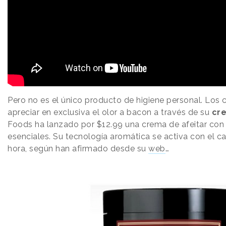
Pero no es el único producto de higiene personal. Los
apreciar en exclusiva el olor a bacon a través de su
cre
Foods ha lanzado por $12.99 una crema de afeitar con
esenciales. Su tecnología aromática se activa con el ca
hora, según han afirmado desde su
web
…