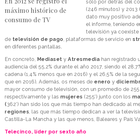
En 2012 se registró el
sólo por detrás del 
máximo histórico de
(246 minutos) y 2013 
dato muy positivo ad
consumo de TV
el informe, teniendo e
televisión ya coexist
de
televisión de pago
, plataformas de servicio en
st
en diferentes pantallas.
En concreto,
Mediaset
y
Atresmedia
han registrado 
audiencia del 55,2% durante el año 2017, siendo el 28,7
cadena (1,4% menos que en 2016) y el 26,5% de la se
que en 2016). Además, os meses de
enero
y
diciemb
mayor consumo de televisión, con un promedio de 255
respectivamente
y las
mujeres
(255’) junto con los
ma
(
362’) han sido los que más tiempo han dedicado al med
regiones
, las que más tiempo dedican a ver la televis
Castilla-La Mancha y las que menos, Baleares y País V
Telecinco, líder por sexto año