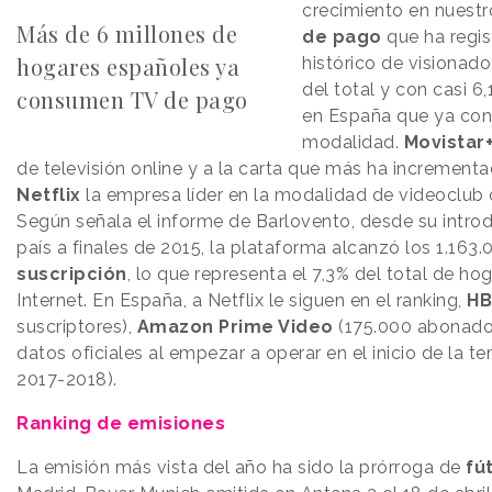
crecimiento en nuestr
Más de 6 millones de
de pago
que ha regis
hogares españoles ya
histórico de visionad
del total y con casi 6
consumen TV de pago
en España que ya co
modalidad.
Movistar
de televisión online y a la carta que más ha incrementa
Netflix
la empresa líder en la modalidad de videoclub 
Según señala el informe de Barlovento, desde su intro
país a finales de 2015, la plataforma alcanzó los 1.163
suscripción
, lo que representa el 7,3% del total de h
Internet. En España, a Netflix le siguen en el ranking,
H
suscriptores),
Amazon Prime Video
(175.000 abonado
datos oficiales al empezar a operar en el inicio de la t
2017-2018).
Ranking de emisiones
La emisión más vista del año ha sido la prórroga de
fú