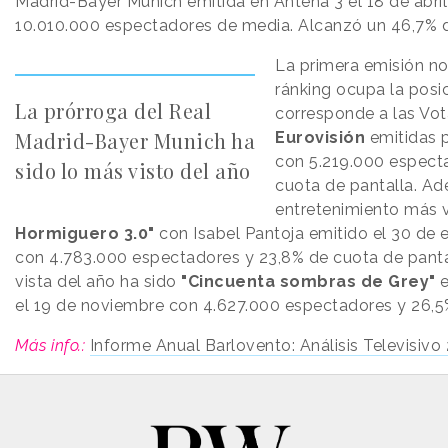
Madrid-Bayer Munich emitida en Antena 3 el 18 de abril
10.010.000 espectadores de media. Alcanzó un 46,7% d
La primera emisión no
ránking ocupa la posi
La prórroga del Real
corresponde a las Vo
Madrid-Bayer Munich ha
Eurovisión
emitidas p
con 5.219.000 espect
sido lo más visto del año
cuota de pantalla. A
entretenimiento más v
Hormiguero 3.0"
con Isabel Pantoja emitido el 30 de 
con 4.783.000 espectadores y 23,8% de cuota de panta
vista del año ha sido
"Cincuenta sombras de Grey"
e
el 19 de noviembre con 4.627.000 espectadores y 26,5
Más info.:
Informe Anual Barlovento: Análisis Televisivo