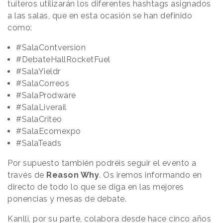
tuiteros utilizarán los diferentes hashtags asignados
a las salas, que en esta ocasión se han definido
como:
#SalaContversion
#DebateHallRocketFuel
#SalaYieldr
#SalaCorreos
#SalaProdware
#SalaLiverail
#SalaCriteo
#SalaEcomexpo
#SalaTeads
Por supuesto también podréis seguir el evento a
través de
Reason Why
. Os iremos informando en
directo de todo lo que se diga en las mejores
ponencias y mesas de debate.
Kanlli, por su parte, colabora desde hace cinco años