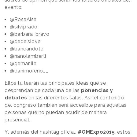
evento:
@RosaAisa
@silviprado
@barbara_bravo
@dedeislove
@bancandote
@nanolamberti
@gemarilla
@danimoreno__
Ellos tuitearán las principales ideas que se
desprendan de cada una de las
ponencias y
debates
en las diferentes salas. Así, el contenido
del congreso también será accesible para aquellas
personas que no puedan acudir de manera
presencial.
Y, además del hashtag oficial,
#OMExpo2015
, estos