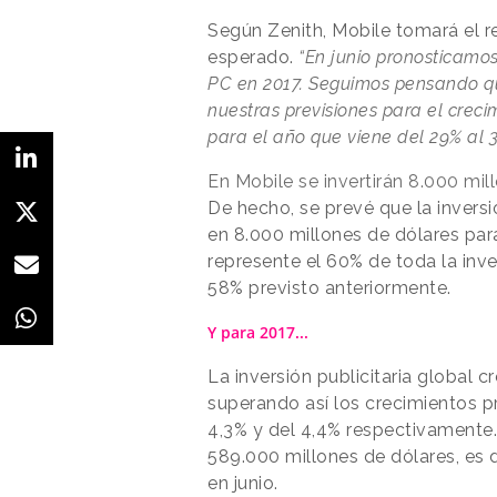
Según Zenith, Mobile tomará el r
esperado.
“En junio pronosticamos
PC en 2017. Seguimos pensando q
nuestras previsiones para el crec
para el año que viene del 29% al 3
En Mobile se invertirán 8.000 mi
De hecho, se prevé que la inversi
en 8.000 millones de dólares par
represente el 60% de toda la inver
58% previsto anteriormente.
Y para 2017...
La inversión publicitaria global 
superando así los crecimientos p
4,3% y del 4,4% respectivamente. 
589.000 millones de dólares, es 
en junio.