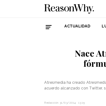
ACTUALIDAD
L
Nace At
fórmu
Atresmedia ha creado AtresmediaL
acuerdo alcanzado con Twitter, se
Redacción
31/03/2014 · 13:15