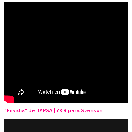
“Envidia” de
TAPSA | Y&R para Svenson