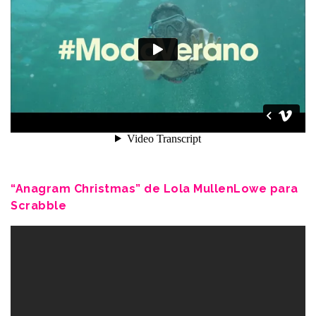
“Anagram Christmas” de Lola MullenLowe para
Scrabble