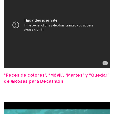
“Peces de colores”, “Móvil”, “Martes” y “Quedar”
de &Rosás para Decathlon