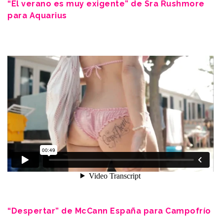
“El verano es muy exigente” de Sra Rushmore
para Aquarius
“Despertar” de McCann España para Campofrío