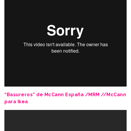
“Basureros” de McCann España /MRM //McCann
para Ikea