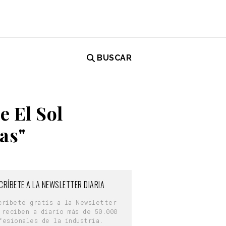
BUSCAR
e El Sol
as"
CRÍBETE A LA NEWSLETTER DIARIA
críbete gratis a la Newsletter
 reciben a diario más de 50.000
fesionales de la industria.