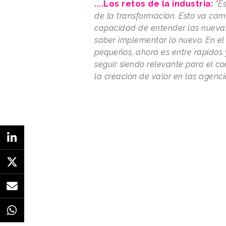
....Los retos de la industria:
"E
de la transformación. Esto va ca
capacidad de entender las nuevas
saber implementar lo nuevo. En e
pequeños, ahora es entre rápidos y
seguir siendo relevante para el c
la creación de valor en las agencia