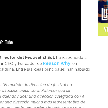
V
Director del
Festival El Sol
,
ha respondido a
Reason Why
na
, CEO y Fundador de
, en
alduna. Entre las ideas principales, han hablado
l:
"El modelo de dirección de festival ha
dirección única: Jordi Palomar que se
a querido hacer una dirección colegiada con 4
tener una dirección mucho más representativa de
para que cada uno pusiera lo mejor de su parte