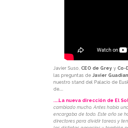
Javier Suso,
CEO de Grey
y
Co-
las preguntas de
Javier Guadia
nuestro stand del Palacio de Eusk
de....
....La nueva dirección de El So
cambiado mucho. Antes había una 
encargaba de todo. Este año se h
directores para dividir tareas y 
las distintas agencias y también 