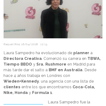
Raquel Ríos
16/04/2018 · 12:13
Laura Sampedro ha evolucionado de
planner
a
Directora Creativa
. Comenzó su carrera en
TBWA,
Tiempo BBDO
y
Sra. Rushmore
en Madrid para
más tarde dar el salto a
BMF en Australia
. Desde
hace 4 años trabaja en Londres con
Wieden+Kennedy
, una agencia con una lista de
clientes
entre los que encontramos
Coca-Cola,
Nike, Honda
y
Formula 1
.
Laura Sampedro fue la