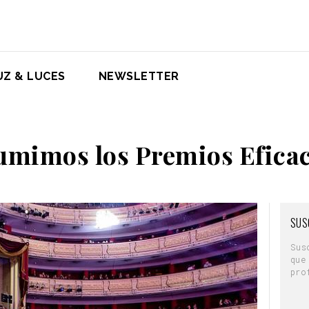
UZ & LUCES
NEWSLETTER
sumimos los Premios Eficac
SUS
Sus
que
pro