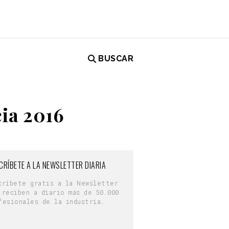
BUSCAR
ia 2016
CRÍBETE A LA NEWSLETTER DIARIA
críbete gratis a la Newsletter
 reciben a diario más de 50.000
fesionales de la industria.