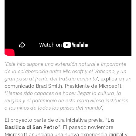
"
Este hito supone una extensión natural e importante
de la colaboración entre Microsoft y el Vaticano, y un
gran paso al frente del trabajo conjunto
", explica en un
comunicado Brad Smith, Presidente de Microsoft.
“
Hemos sido capaces de hacer llegar la cultura, la
religión y el patrimonio de esta maravillosa institución
a los niños de todos los países del mundo
”.
El proyecto parte de otra iniciativa previa,
“La
Basilica di San Petro”
. El pasado noviembre
Microsoft anunciaba una nueva experiencia digital y