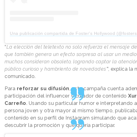
Una publicación compartida de Foster's Hollywood (@foster
“
La elección del teletexto no solo refuerza el mensaje del
que también genera un efecto sorpresa al usar un medio
muchos consideran obsoleto, logrando captar la atenció
público curioso y hambriento de novedades'
”, explica la
comunicado.
Para
reforzar su difusión
, esta campaña cuenta ade
participación del influencer y creador de contenido
Xu
Carreño
. Usando su particular humor e interpretando 
persona joven y otra mayor al mismo tiempo, publicab
contenido en su perfil de Instagram simulando que ac
descubrir la promoción y que quería participar.