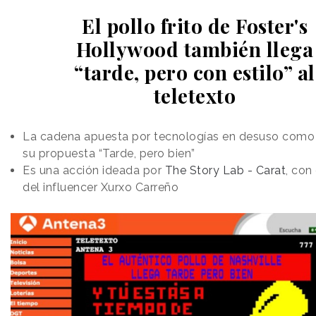
El pollo frito de Foster's
Hollywood también llega
“tarde, pero con estilo” al
teletexto
La cadena apuesta por tecnologías en desuso como
su propuesta “Tarde, pero bien”
Es una acción ideada por
The Story Lab - Carat
, con
del influencer Xurxo Carreño