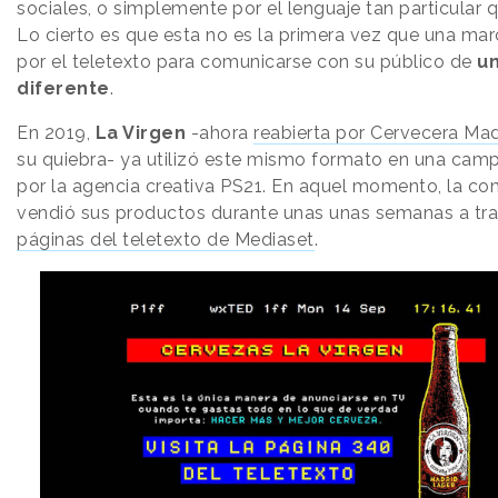
sociales, o simplemente por el lenguaje tan particular 
Lo cierto es que esta no es la primera vez que una ma
por el teletexto para comunicarse con su público de
u
diferente
.
En 2019,
La Virgen
-ahora
reabierta por Cervecera Mad
su quiebra- ya utilizó este mismo formato en una cam
por la agencia creativa PS21. En aquel momento, la c
vendió sus productos durante unas unas semanas a tr
páginas del teletexto de Mediaset
.