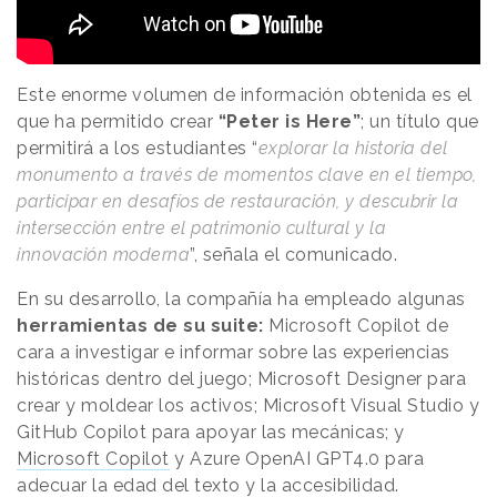
Este enorme volumen de información obtenida es el
que ha permitido crear
“Peter is Here”
; un título que
permitirá a los estudiantes “
explorar la historia del
monumento a través de momentos clave en el tiempo,
participar en desafíos de restauración, y descubrir la
intersección entre el patrimonio cultural y la
innovación moderna
”, señala el comunicado.
En su desarrollo, la compañía ha empleado algunas
herramientas de su suite:
Microsoft Copilot de
cara a investigar e informar sobre las experiencias
históricas dentro del juego; Microsoft Designer para
crear y moldear los activos; Microsoft Visual Studio y
GitHub Copilot para apoyar las mecánicas; y
Microsoft Copilot
y Azure OpenAI GPT4.0 para
adecuar la edad del texto y la accesibilidad.