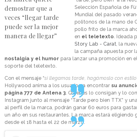
demostrar que a
Selección Española de Fút
Mundial del pasado verano
veces “llegar tarde
politonos de la mano de G
puede ser la mejor
pollo frito de la marca aho
manera de llegar”
en
el teletexto
. Ideada 
Story Lab - Carat
, la nue
la campaña apuesta por l
nostalgia y el humor
para lanzar una promoción en e
soporte del teletexto.
Con el mensaje “
si llegamos tarde, hagámoslo con estilo
Hollywood anima a los usuarios a encontrar
su anunci
página 777 de Antena 3
. Quienes lo consigan y lo c
Instagram junto al mensaje “Tarde pero bien TTX” y u
al perfil de la marca, podrán ganar 60 euros para gasta
un año en sus restaurantes. La marca estará eligiendo
desde el 18 hasta el 22 de marzo.