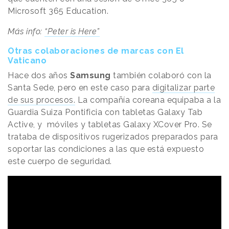
Microsoft 365 Education.
Más info:
“Peter is Here”
Otras colaboraciones de marcas con El
Vaticano
Hace dos años
Samsung
también colaboró con la
Santa Sede, pero en este caso para
digitalizar parte
de sus procesos.
La compañía coreana equipaba a la
Guardia Suiza Pontificia con tabletas Galaxy Tab
Active, y móviles y tabletas Galaxy XCover Pro. Se
trataba de dispositivos rugerizados preparados para
soportar las condiciones a las que está expuesto
este cuerpo de seguridad.