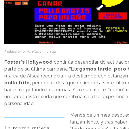
Redacción
19/03/2025 · 09:22
Foster's Hollywood
continúa desarrollando activaci
parte de su última campaña
“Llegamos tarde, pero 
marca de Alsea reconocía ir a destiempo con el lanzam
pollo
frito
, pero considera que no importa ser el último
haces respetando las formas. Y en su caso, el “cómo” 
una propuesta sólida que combina calidad, experiencia
personalidad.
Menos de un mes después
lanzamiento, y tras haber
La marca quiere
“tarde, pero bien” a la feli