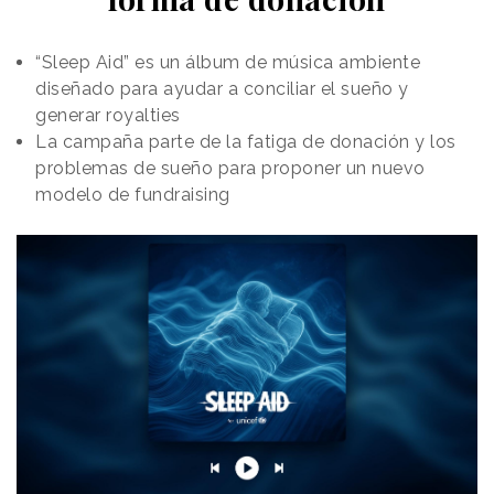
sus diseños mas destacados, se entrelazan con
momentos culturales clave, como la invención del
teléfono, la primera proyección de cine o la llegada a
“Sleep Aid” es un álbum de música ambiente
la Luna.
diseñado para ayudar a conciliar el sueño y
generar royalties
La campaña parte de la fatiga de donación y los
problemas de sueño para proponer un nuevo
modelo de fundraising