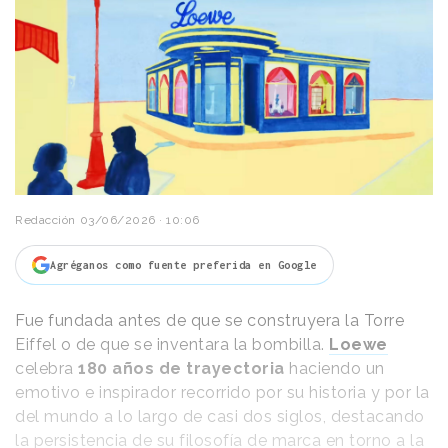
Redacción
03/06/2026 · 10:06
Agréganos como fuente preferida en Google
Fue fundada antes de que se construyera la Torre
Eiffel o de que se inventara la bombilla.
Loewe
celebra
180 años de trayectoria
haciendo un
emotivo e inspirador recorrido por su historia y por la
del mundo a lo largo de casi dos siglos, destacando
la persistencia de su filosofía de marca en torno a la