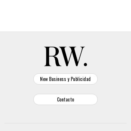
Spotify, Apple Music
y otras plataformas musicales
genera ingresos por derechos de autor, que son
donados a Unicef Finlandia. De este modo, cuanto
más tiempo escucha el usuario, más royalties se
generan.
Ver esta publicación en Instagram
New Business y Publicidad
La acción nace en un contexto marcado por dos
Contacto
tensiones simultáneas. Por un lado, los problemas de
sueño se han consolidado como una preocupación
creciente. Según la información compartida por la
campaña, Finlandia figura entre los países europeos
con mayor
privación de sueño
, con síntomas de