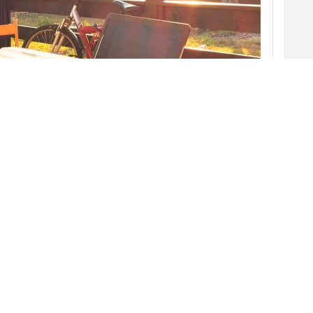
letrabajo
a raíz de la propagación del
lta de regulación en torno a esta modalidad
e ha propuesto formalizar un
marco legal
 del trabajo a distancia.
De esta forma, desde la cartera de
Trabajo tienen como objetivo establecer
por Ley que las empresas compensen a
sus empleados por los
gastos
incurridos