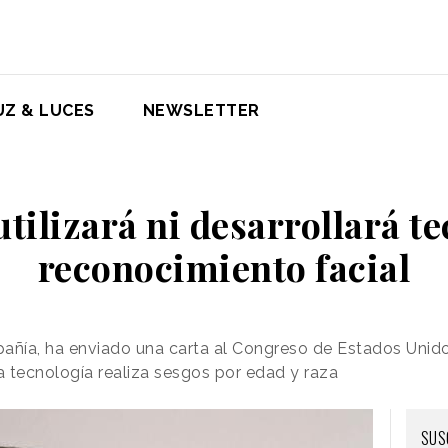
UZ & LUCES
NEWSLETTER
tilizará ni desarrollará t
reconocimiento facial
pañía, ha enviado una carta al Congreso de Estados Unid
 tecnología realiza sesgos por edad y raza
SUS