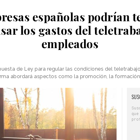
resas españolas podrían t
ar los gastos del teletraba
empleados
puesta de Ley para regular las condiciones del teletrabaj
orma abordará aspectos como la promoción, la formación 
SUS
Sus
que
pro