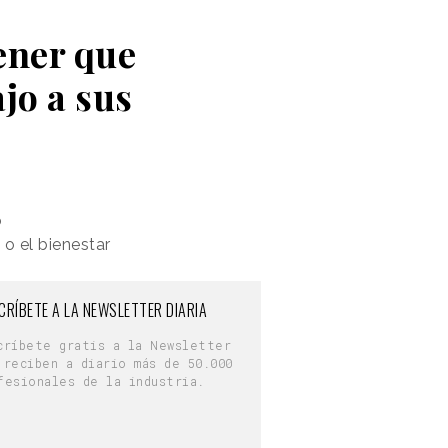
ener que
jo a sus
o
o el bienestar
CRÍBETE A LA NEWSLETTER DIARIA
críbete gratis a la Newsletter
 reciben a diario más de 50.000
fesionales de la industria.