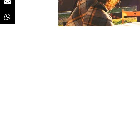
Redacción
09/06/2020 · 11:06
La imposición del régimen del
te
coronavirus ha evidenciado la fa
laboral. Ante esto, el Gobierno s
básico que defina las condiciones
El Gobierno ha abierto