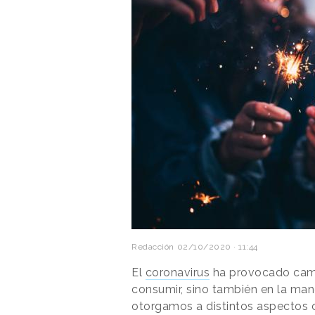
Redacción
02/10/2020 · 11:44
El
coronavirus
ha provocado camb
consumir, sino también en la maner
otorgamos a distintos aspectos c