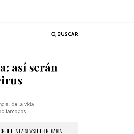
BUSCAR
a: así serán
virus
cial de la vida
deollamadas
CRÍBETE A LA NEWSLETTER DIARIA