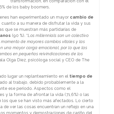
transformación, en comparación con el
9,6% de los baby boomers.
uienes han experimentado un mayor
cambio de
 cuanto a su manera de disfrutar la vida y sus
las que se muestran más partidarias de
ianos
(90 %). “
Los millennials son un colectivo
n momento de mayores cambios vitales y las
on una mayor carga emocional, por lo que las
 ambos en pequeñas reivindicaciones de los
ñala Olga Díez, psicóloga social y CEO de The
ado lugar un replanteamiento en el
tiempo de
nado al trabajo, debido probablemente a la
nte ese periodo. Aspectos como el
es y la forma de afrontar la vida (71,6%) o las
n los que se han visto más afectados. Lo cierto
 de ver las cosas encuentran un reflejo en una
ños momentos y demostraciones de cariño del