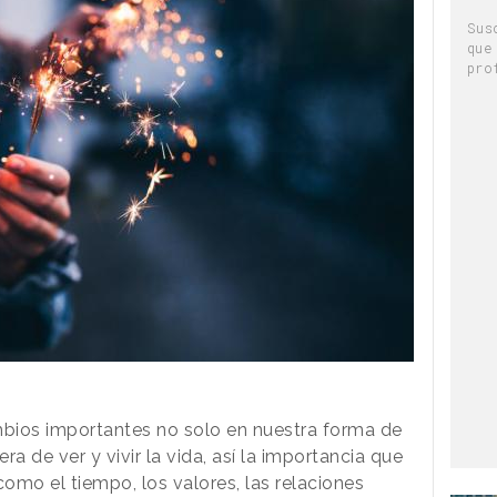
Sus
que
pro
ios importantes no solo en nuestra forma de
a de ver y vivir la vida, así la importancia que
omo el tiempo, los valores, las relaciones