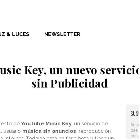
UZ & LUCES
NEWSLETTER
sic Key, un nuevo servici
sin Publicidad
SUS
iento de
YouTube Music Key
, un servicio de
Sus
que
l usuario
música sin anuncios
, reproducción
pro
 Internet. Todavía está en fase beta y tiene un