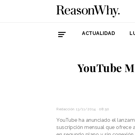
ACTUALIDAD
L
YouTube Mu
Redacción
13/11/2014 · 08:50
YouTube ha anunciado el lanzam
suscripción mensual que ofrece a
en segundo plano y sin conexión a