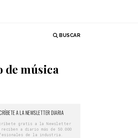
BUSCAR
o de música
CRÍBETE A LA NEWSLETTER DIARIA
críbete gratis a la Newsletter
 reciben a diario más de 50.000
fesionales de la industria.