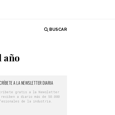
BUSCAR
l año
CRÍBETE A LA NEWSLETTER DIARIA
críbete gratis a la Newsletter
 reciben a diario más de 50.000
fesionales de la industria.