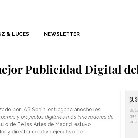
UZ & LUCES
NEWSLETTER
ejor Publicidad Digital de
SUS
izado por IAB Spain, entregaba anoche los
Sus
que
pañas y proyectos digitales más innovadores de
pro
rculo de Bellas Artes de Madrid, estuvo
or y director creativo ejecutivo de