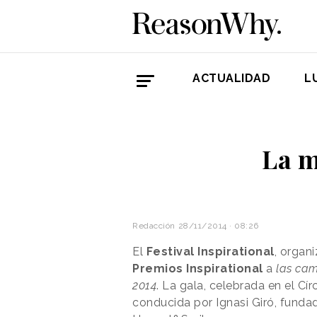
ACTUALIDAD
L
La m
Redacción
28/11/2014 · 08:26
El
Festival Inspirational
, organ
Premios Inspirational
a
las cam
2014
. La gala, celebrada en el Cí
conducida por Ignasi Giró,
fundad