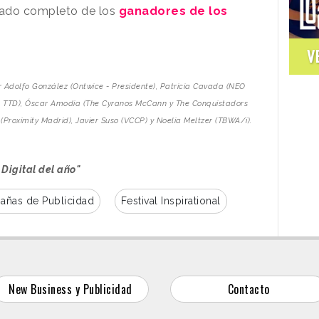
stado completo de los
ganadores de los
V
 Adolfo González (Ontwice - Presidente), Patricia Cavada (NEO
k TTD), Óscar Amodia (The Cyranos McCann y The Conquistadors
Proximity Madrid), Javier Suso (VCCP) y Noelia Meltzer (TBWA/i).
Digital del año"
ñas de Publicidad
Festival Inspirational
New Business y Publicidad
Contacto