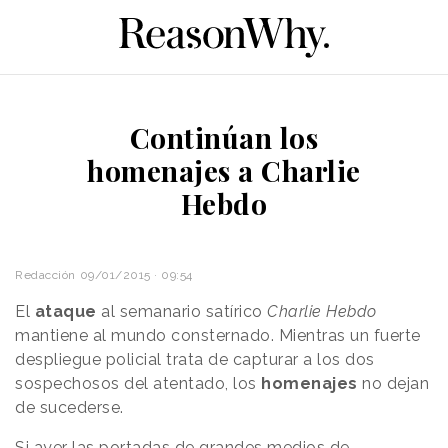
Continúan los
homenajes a Charlie
Hebdo
Redacción
09/01/2015 · 09:54
El
ataque
al semanario satírico
Charlie Hebdo
mantiene al mundo consternado. Mientras un fuerte
despliegue policial trata de capturar a los dos
sospechosos del atentado, los
homenajes
no dejan
de sucederse.
Si ayer
las portadas
de grandes medios de