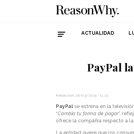
ACTUALIDAD
L
PayPal l
Redacción
26/03/2015 · 11:23
PayPal
se estrena en la televisi
“
Cambia tu forma de pagar
”, refl
ofrece la compañía respecto a l
La entidad quiere que los cons