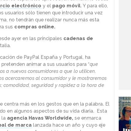
cio electrónico
y el
pago móvil
. Y para ello,
os usuarios sólo tienen que introducir una vez
tema, no tendrán que realizar nunca más esta
ra sus
compras online.
sde ayer en las principales
cadenas de
alia.
cación de PayPal España y Portugal, ha
pretenden animar a sus usuarios para
“
que
s a nuevos consumidores a que lo utilicen.
os acercaremos al consumidor y le mostraremos
s; comodidad, seguridad y rapidez a la hora de
 centra más en los gestos que en la palabra. El
ado en algunos aspectos de su vida diaria. Esta
 la
agencia Havas Worldwide,
se enmarca
bal de marca
lanzada hace un año y cuyo eje