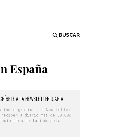
BUSCAR
en España
CRÍBETE A LA NEWSLETTER DIARIA
críbete gratis a la Newsletter
 reciben a diario más de 50.000
fesionales de la industria.