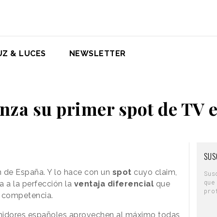
UZ & LUCES
NEWSLETTER
anza su primer spot de TV 
SUS
ón de España. Y lo hace con un
spot
cuyo claim,
Sus
que
eja a la perfección la
ventaja diferencial
que
pro
a competencia.
umidores españoles aprovechen al máximo todas