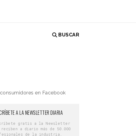
BUSCAR
os consumidores en Facebook
CRÍBETE A LA NEWSLETTER DIARIA
críbete gratis a la Newsletter
 reciben a diario más de 50.000
fesionales de la industria.