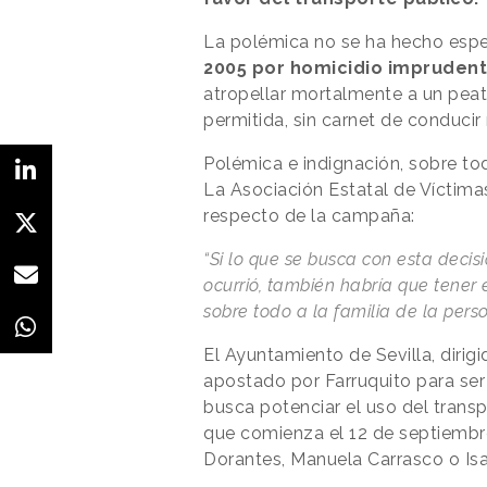
La polémica no se ha hecho esper
2005 por homicidio imprudent
atropellar mortalmente a un peat
permitida, sin carnet de conducir
Polémica e indignación, sobre tod
La Asociación Estatal de Víctima
respecto de la campaña:
“Si lo que se busca con esta decis
ocurrió, también habría que tene
sobre todo a la familia de la perso
El Ayuntamiento de Sevilla, dirig
apostado por Farruquito para ser
busca potenciar el uso del transp
que comienza el 12 de septiembr
Dorantes, Manuela Carrasco o Is