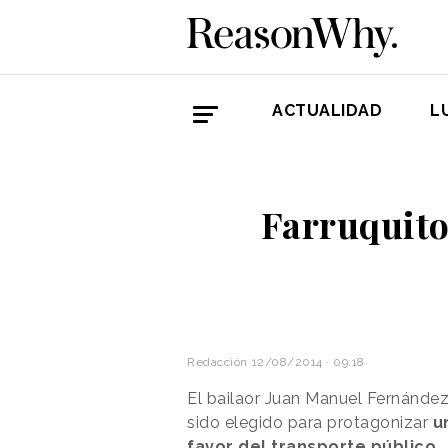
ACTUALIDAD
L
Farruquito
Redacción
12/08/2014 · 09:18
El bailaor Juan Manuel Fernánd
sido elegido para protagonizar
u
favor del transporte público.