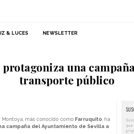
UZ & LUCES
NEWSLETTER
 protagoniza una campaña 
transporte público
SUS
ez Montoya, más conocido como
Farruquito
, ha
Sus
que
na campaña del Ayuntamiento de Sevilla a
pro