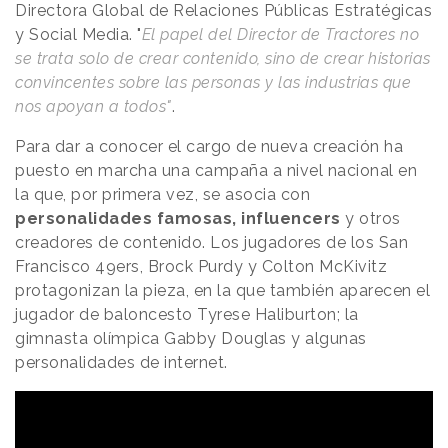
Directora Global de Relaciones Públicas Estratégicas
y Social Media. "
El papel del Director de Tractores no
se trata solo de crear contenido, sino de crear historias
convincentes sobre las personas y las industrias que
nos apoyan a todos"
.
Para dar a conocer el cargo de nueva creación ha
puesto en marcha una campaña a nivel nacional en
la que, por primera vez, se asocia con
personalidades famosas, influencers
y otros
creadores de contenido. Los jugadores de los San
Francisco 49ers, Brock Purdy y Colton McKivitz
protagonizan la pieza, en la que también aparecen el
jugador de baloncesto Tyrese Haliburton; la
gimnasta olímpica Gabby Douglas y algunas
personalidades de internet.