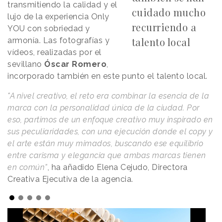
transmitiendo la calidad y el
cuidado mucho
lujo de la experiencia Only
recurriendo a
YOU con sobriedad y
talento local
armonía. Las fotografías y
vídeos, realizadas por el
sevillano
Óscar Romero
,
incorporado también en este punto el talento local.
"A nivel creativo, el reto era combinar la esencia de la
marca con la personalidad única de la ciudad. Por
eso, partimos de un enfoque creativo muy inspirado en
sus peculiaridades, con una ejecución donde el copy y
el arte están muy mimados, buscando ese equilibrio
entre carisma y elegancia que ambas marcas tienen
en común”
, ha añadido Elena Cejudo, Directora
Creativa Ejecutiva de la agencia.