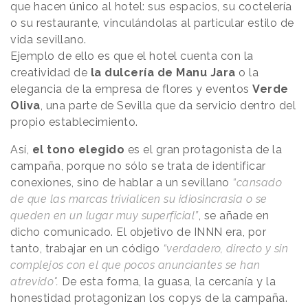
que hacen único al hotel: sus espacios, su coctelería
o su restaurante, vinculándolas al particular estilo de
vida sevillano.
Ejemplo de ello es que el hotel cuenta con la
creatividad de
la dulcería de Manu Jara
o la
elegancia de la empresa de flores y eventos
Verde
Oliva
, una parte de Sevilla que da servicio dentro del
propio establecimiento.
Así,
el tono elegido
es el gran protagonista de la
campaña, porque no sólo se trata de identificar
conexiones, sino de hablar a un sevillano
“cansado
de que las marcas trivialicen su idiosincrasia o se
queden en un lugar muy superficial”
, se añade en
dicho comunicado. El objetivo de INNN era, por
tanto, trabajar en un código
“verdadero, directo y sin
complejos con el que pocos anunciantes se han
atrevido".
De esta forma, la guasa, la cercanía y la
honestidad protagonizan los copys de la campaña.