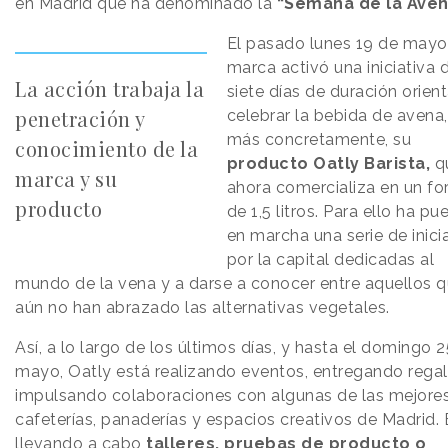
en Madrid que ha denominado la
“Semana de la Aven
El pasado lunes 19 de mayo
marca activó una iniciativa 
La acción trabaja la
siete días de duración orien
penetración y
celebrar la bebida de avena,
más concretamente, su
conocimiento de la
producto Oatly Barista,
q
marca y su
ahora comercializa en un f
producto
de 1,5 litros. Para ello ha pu
en marcha una serie de inici
por la capital dedicadas al
mundo de la vena y a darse a conocer entre aquellos 
aún no han abrazado las alternativas vegetales.
Así, a lo largo de los últimos días, y hasta el domingo 
mayo, Oatly está realizando eventos, entregando regal
impulsando colaboraciones con algunas de las mejore
cafeterías, panaderías y espacios creativos de Madrid. 
llevando a cabo
talleres, pruebas de producto o