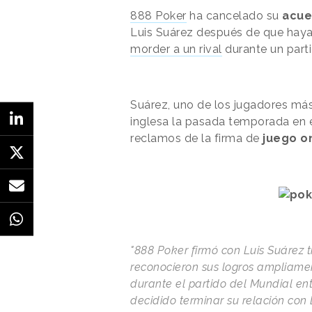
888 Poker
ha cancelado su
acue
Luis Suárez después de que haya
morder a un rival
durante un parti
Suárez, uno de los jugadores más
inglesa la pasada temporada en e
reclamos de la firma de
juego on
"888 Poker firmó con Luis Suárez 
reconocieron sus logros ampliam
durante el partido del Mundial ent
decidido terminar su relación con