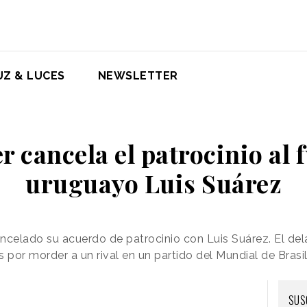
UZ & LUCES
NEWSLETTER
 cancela el patrocinio al 
uruguayo Luis Suárez
celado su acuerdo de patrocinio con Luis Suárez. El del
por morder a un rival en un partido del Mundial de Brasil
SUS