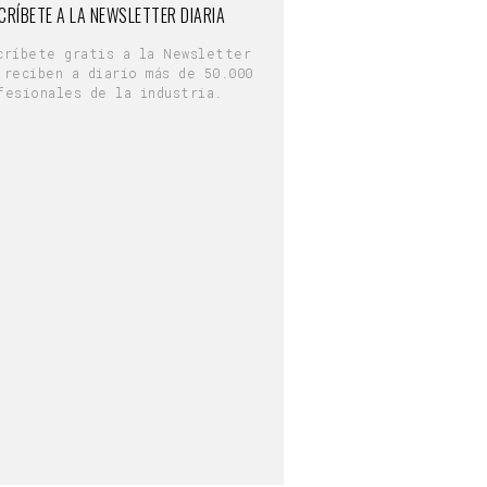
CRÍBETE A LA NEWSLETTER DIARIA
críbete gratis a la Newsletter
 reciben a diario más de 50.000
fesionales de la industria.