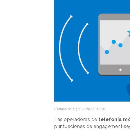
Redacción
03/04/2017 · 14:10
Las operadoras de
telefonía mó
puntuaciones de engagement se