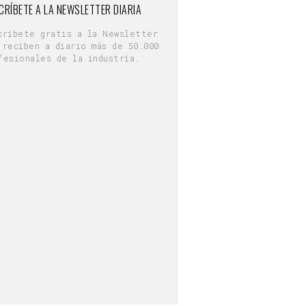
CRÍBETE A LA NEWSLETTER DIARIA
críbete gratis a la Newsletter
 reciben a diario más de 50.000
fesionales de la industria.