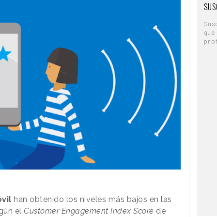
SUS
Sus
que
pro
vil
han obtenido los niveles más bajos en las
gún el
Customer Engagement Index Score
de