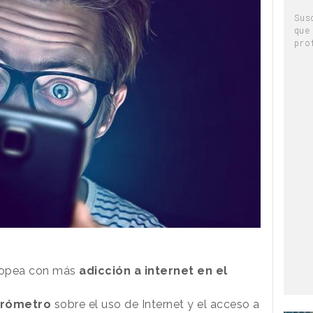
Sus
que
pro
uropea con más
adicción a internet en el
arómetro
sobre el uso de Internet y el acceso a