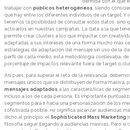
definida con el que es
trabajar con
públicos heterogéneos
, siendo conscie
que hay entre los diferentes individuos de un target. Y 
tenemos la posibilidad de consultar estos datos, sin
activarlos en nuestras campañas. La data a la que te
permite crear clusters a los que impactar con creativi
adaptadas a sus intereses de una forma mucho más cert
estrategias de adaptación del mensaje sin uso de la da
perfil de cada medio, esta metodología conllevaba, de 
porcentaje de impactos relevante fuera de target o clus
Así pues, para superar el reto de la relevancia, debemo
mensajes únicos que se distribuyen de forma masiva, 
mensajes adaptados
a las características de segme
incluso a los de cada persona. Es importante puntualiz
segmentos para ir hacia una personalización de los me
sofisticada posible, no significa alcanzar audiencias
dicho al principio, el
Sophisticated Mass Marketing
i
filosofía seguir llegando a audiencias masivas. Pero sí