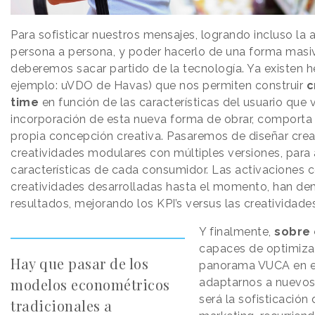
Para sofisticar nuestros mensajes, logrando incluso la
persona a persona, y poder hacerlo de una forma masiva
deberemos sacar partido de la tecnología. Ya existen h
ejemplo: uVDO de Havas) que nos permiten construir
c
time
en función de las características del usuario que
incorporación de esta nueva forma de obrar, comporta 
propia concepción creativa. Pasaremos de diseñar crea
creatividades modulares con múltiples versiones, para 
características de cada consumidor. Las activaciones c
creatividades desarrolladas hasta el momento, han d
resultados, mejorando los KPI’s versus las creatividad
Y finalmente,
sobre 
capaces de optimizar
Hay que pasar de los
panorama VUCA en 
modelos econométricos
adaptarnos a nuevos
será la sofisticación
tradicionales a