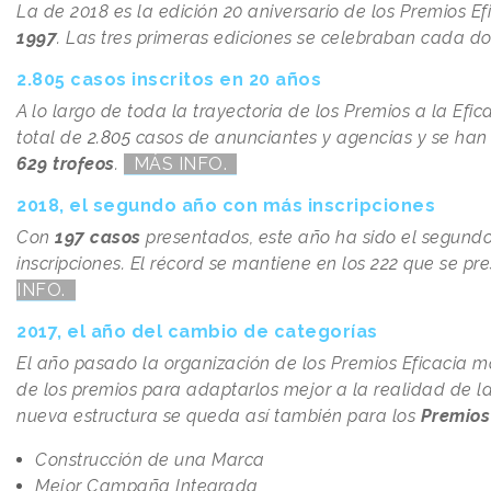
La de 2018 es la edición 20 aniversario de los Premios Ef
1997
. Las tres primeras ediciones se celebraban cada d
2.805 casos inscritos en 20 años
A lo largo de toda la trayectoria de los Premios a la Efic
total de
2.805
casos de anunciantes y agencias y se han 
629 trofeos
.
MÁS INFO.
2018, el segundo año con más inscripciones
Con
197 casos
presentados, este año ha sido el segun
inscripciones. El récord se mantiene en los 222 que se pr
INFO.
2017, el año del cambio de categorías
El año pasado la organización de los Premios Eficacia m
de los premios para adaptarlos mejor a la realidad de la
nueva estructura se queda así también para los
Premios
Construcción de una Marca
Mejor Campaña Integrada