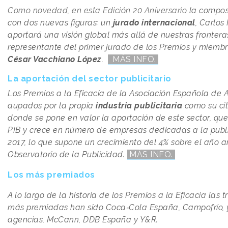
Como novedad, en esta Edición 20 Aniversario
la compos
con dos nuevas figuras: un
jurado internacional
, Carlos
aportará una visión global más allá de nuestras fronteras
representante del primer jurado de los Premios y miembr
César Vacchiano López
.
MÁS INFO.
La aportación del sector publicitario
Los Premios a la Eficacia de la Asociación Española de 
aupados por la propia
industria publicitaria
como su ci
donde se pone en valor la aportación de este sector, que
PIB y crece en número de empresas dedicadas a la publi
2017, lo que supone un crecimiento del 4% sobre el año an
Observatorio de la Publicidad.
MÁS INFO.
Los más premiados
A lo largo de la historia de los Premios a la Eficacia las
más premiadas han sido Coca‐Cola España, Campofrío, y 
agencias, McCann, DDB España y Y&R.