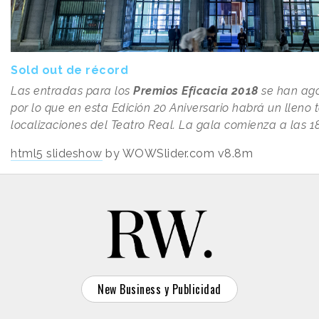
Sold out de récord
Las entradas para los
Premios Eficacia 2018
se han ago
por lo que en esta Edición 20 Aniversario habrá un lleno 
localizaciones del Teatro Real. La gala comienza a las 1
html5 slideshow
by WOWSlider.com v8.8m
New Business y Publicidad