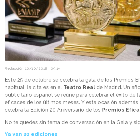
Redacción
10/10/2018 · 09:15
Este 25 de octubre se celebra la gala de los
Premios Ef
habitual, la cita es en el
Teatro Real
de Madrid. Un año
publicitario español se reúne para celebrar el éxito d
eficaces de los últimos meses. Y esta ocasión además 
celebra la Edición 20 Aniversario de los
Premios Efica
No te quedes sin tema de conversación en la Gala y sig
Ya van 20 ediciones