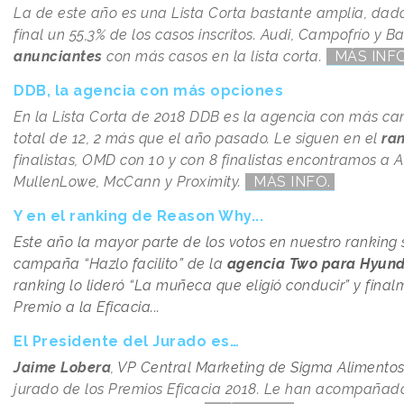
La de este año es una Lista Corta bastante amplia, da
final un 55,3% de los casos inscritos. Audi, Campofrío y 
anunciantes
con más casos en la lista corta.
MÁS INF
DDB, la agencia con más opciones
En la Lista Corta de 2018 DDB es la agencia con más ca
total de 12, 2 más que el año pasado. Le siguen en el
ra
finalistas, OMD con 10 y con 8 finalistas encontramos a
MullenLowe, McCann y Proximity.
MÁS INFO.
Y en el ranking de Reason Why...
Este año la mayor parte de los votos en nuestro ranking 
campaña “Hazlo facilito” de la
agencia Two para Hyund
ranking lo lideró “La muñeca que eligió conducir” y final
Premio a la Eficacia...
El Presidente del Jurado es…
Jaime Lobera
,
VP Central Marketing de Sigma Alimento
jurado de los Premios Eficacia 2018. Le han acompañado